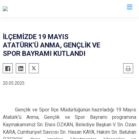
Denizli
İLÇEMİZDE 19 MAYIS
ATATÜRK’Ü ANMA, GENÇLİK VE
Acıpayam
Çardak
SPOR BAYRAMI KUTLANDI
Pamukkale
Çivril
Babadağ
Güney
Baklan
Honaz
20.05.2025
Bekilli
Kale
Beyağaç
Sarayköy
Bozkurt
Serinhisar
Gençlik ve Spor İlçe Müdürlüğünün hazırladığı 19 Mayıs
Buldan
Tavas
Atatürk'ü Anma, Gençlik ve Spor Bayramı programına
Kaymakamımız Sn. Enes ÖZKAN, Belediye Başkan V. Sn. Ozan
Çal
Merkezefendi
KARA, Cumhuriyet Savcısı Sn. Hasan KAYA, Hakim Sn. Batuhan
Çameli