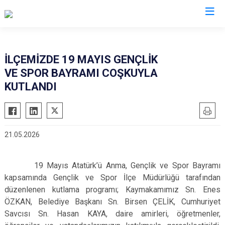
Denizli
İLÇEMİZDE 19 MAYIS GENÇLİK
VE SPOR BAYRAMI COŞKUYLA
Acıpayam
Çardak
KUTLANDI
Pamukkale
Çivril
Babadağ
Güney
Baklan
Honaz
21.05.2026
Bekilli
Kale
Beyağaç
Sarayköy
19 Mayıs Atatürk’ü Anma, Gençlik ve Spor Bayramı
Bozkurt
Serinhisar
kapsamında Gençlik ve Spor İlçe Müdürlüğü tarafından
Buldan
Tavas
düzenlenen kutlama programı; Kaymakamımız Sn. Enes
ÖZKAN, Belediye Başkanı Sn. Birsen ÇELİK, Cumhuriyet
Çal
Merkezefendi
Savcısı Sn. Hasan KAYA, daire amirleri, öğretmenler,
Çameli