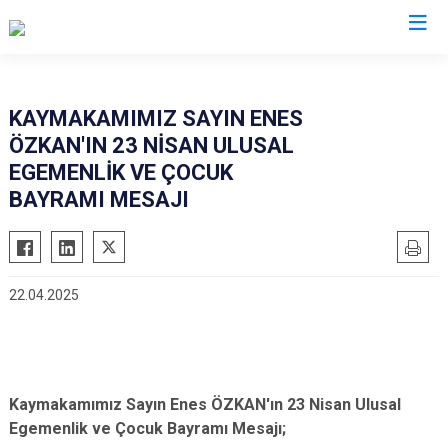
Denizli
KAYMAKAMIMIZ SAYIN ENES
ÖZKAN'IN 23 NİSAN ULUSAL
Acıpayam
Çardak
EGEMENLİK VE ÇOCUK
Pamukkale
Çivril
BAYRAMI MESAJI
Babadağ
Güney
Baklan
Honaz
Bekilli
Kale
22.04.2025
Beyağaç
Sarayköy
Bozkurt
Serinhisar
Buldan
Tavas
Kaymakamımız Sayın Enes ÖZKAN'ın 23 Nisan Ulusal
Çal
Merkezefendi
Egemenlik ve Çocuk Bayramı Mesajı;
Çameli