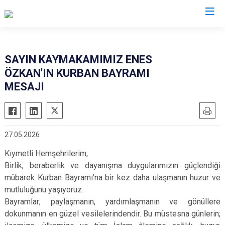
Denizli
SAYIN KAYMAKAMIMIZ ENES
ÖZKAN'IN KURBAN BAYRAMI
Acıpayam
Çardak
MESAJI
Pamukkale
Çivril
Babadağ
Güney
Baklan
Honaz
27.05.2026
Bekilli
Kale
Kıymetli Hemşehrilerim,
Beyağaç
Sarayköy
Birlik, beraberlik ve dayanışma duygularımızın güçlendiği
Bozkurt
Serinhisar
mübarek Kurban Bayramı’na bir kez daha ulaşmanın huzur ve
Buldan
Tavas
mutluluğunu yaşıyoruz.
Bayramlar; paylaşmanın, yardımlaşmanın ve gönüllere
Çal
Merkezefendi
dokunmanın en güzel vesilelerindendir. Bu müstesna günlerin;
Çameli